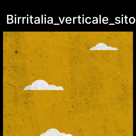
Birritalia_verticale_sito
Video
Player