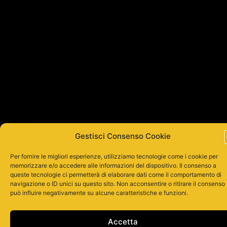
Gestisci Consenso Cookie
Per fornire le migliori esperienze, utilizziamo tecnologie come i cookie per
memorizzare e/o accedere alle informazioni del dispositivo. Il consenso a
queste tecnologie ci permetterà di elaborare dati come il comportamento di
navigazione o ID unici su questo sito. Non acconsentire o ritirare il consenso
può influire negativamente su alcune caratteristiche e funzioni.
Accetta