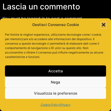
Lascia un commento
You must be logged in to post a comment.
Gestisci Consenso Cookie
Tutti i diritti riservati
Per fornire le migliori esperienze, utilizziamo tecnologie come i cookie
per memorizzare e/o accedere alle informazioni del dispositivo. Il
consenso a queste tecnologie ci permetterà di elaborare dati come il
comportamento di navigazione o ID unici su questo sito. Non
acconsentire o ritirare il consenso può influire negativamente su alcune
caratteristiche e funzioni.
Accetta
Nega
Visualizza le preferenze
Cookie Policy
Privacy