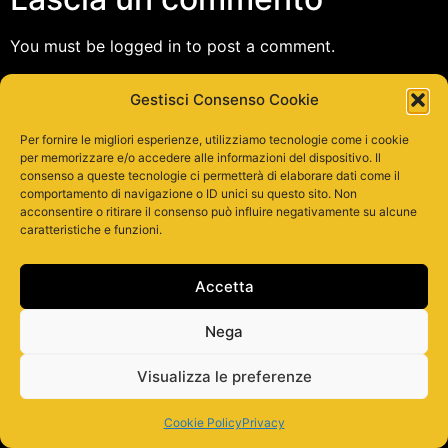
You must be logged in to post a comment.
Gestisci Consenso Cookie
Tutti i diritti riservati
Per fornire le migliori esperienze, utilizziamo tecnologie come i cookie
per memorizzare e/o accedere alle informazioni del dispositivo. Il
consenso a queste tecnologie ci permetterà di elaborare dati come il
comportamento di navigazione o ID unici su questo sito. Non
acconsentire o ritirare il consenso può influire negativamente su alcune
caratteristiche e funzioni.
Accetta
Nega
Visualizza le preferenze
Cookie Policy
Privacy