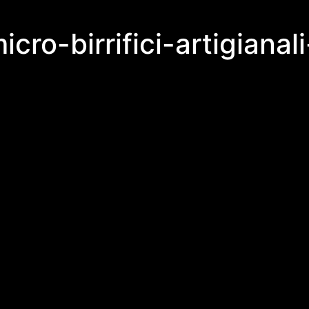
micro-birrifici-artigiana
)