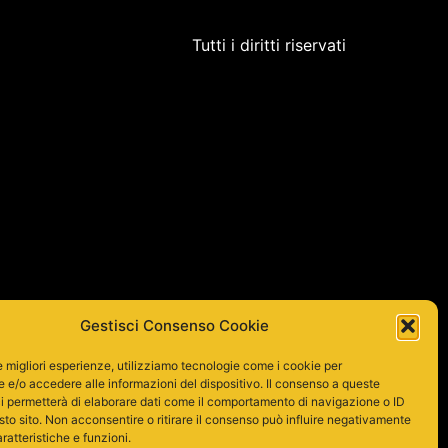
Tutti i diritti riservati
Gestisci Consenso Cookie
le migliori esperienze, utilizziamo tecnologie come i cookie per
e/o accedere alle informazioni del dispositivo. Il consenso a queste
i permetterà di elaborare dati come il comportamento di navigazione o ID
sto sito. Non acconsentire o ritirare il consenso può influire negativamente
ratteristiche e funzioni.