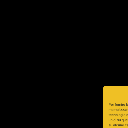
Per fornire 
memorizzare 
tecnologie c
unici su que
su alcune ca