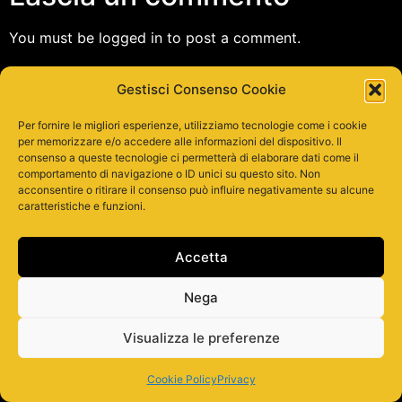
You must be logged in to post a comment.
Tutti i diritti riservati
Gestisci Consenso Cookie
Per fornire le migliori esperienze, utilizziamo tecnologie come i cookie
per memorizzare e/o accedere alle informazioni del dispositivo. Il
consenso a queste tecnologie ci permetterà di elaborare dati come il
comportamento di navigazione o ID unici su questo sito. Non
acconsentire o ritirare il consenso può influire negativamente su alcune
caratteristiche e funzioni.
Accetta
Nega
Visualizza le preferenze
Cookie Policy
Privacy