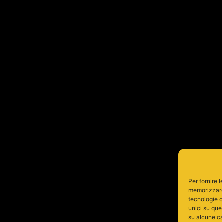
Per fornire 
memorizzare 
tecnologie c
unici su que
su alcune ca