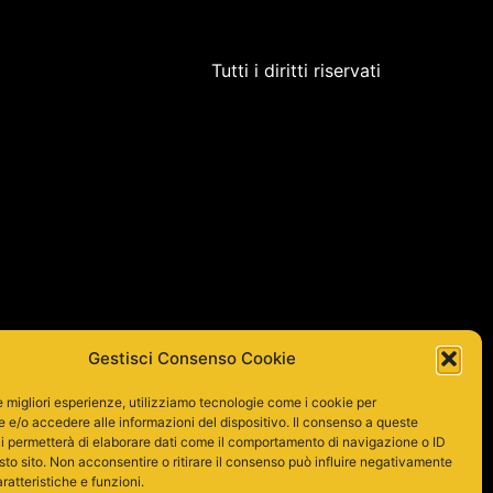
Tutti i diritti riservati
Gestisci Consenso Cookie
le migliori esperienze, utilizziamo tecnologie come i cookie per
e/o accedere alle informazioni del dispositivo. Il consenso a queste
i permetterà di elaborare dati come il comportamento di navigazione o ID
sto sito. Non acconsentire o ritirare il consenso può influire negativamente
ratteristiche e funzioni.