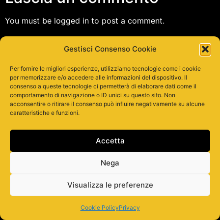
You must be logged in to post a comment.
Tutti i diritti riservati
Gestisci Consenso Cookie
Per fornire le migliori esperienze, utilizziamo tecnologie come i cookie
per memorizzare e/o accedere alle informazioni del dispositivo. Il
consenso a queste tecnologie ci permetterà di elaborare dati come il
comportamento di navigazione o ID unici su questo sito. Non
acconsentire o ritirare il consenso può influire negativamente su alcune
caratteristiche e funzioni.
Accetta
Nega
Visualizza le preferenze
Cookie Policy
Privacy