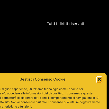
Tutti i diritti riservati
Gestisci Consenso Cookie
le migliori esperienze, utilizziamo tecnologie come i cookie per
e/o accedere alle informazioni del dispositivo. Il consenso a queste
i permetterà di elaborare dati come il comportamento di navigazione o ID
sto sito. Non acconsentire o ritirare il consenso può influire negativamente
ratteristiche e funzioni.