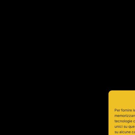
Per fornire 
memorizzare 
tecnologie c
unici su que
su alcune ca