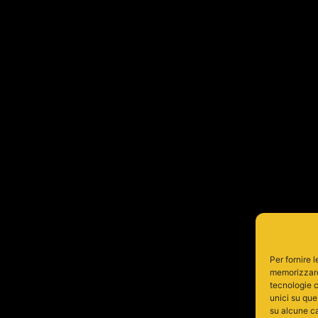
Per fornire 
memorizzare 
tecnologie c
unici su que
su alcune ca