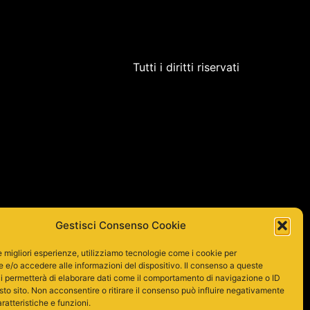
Tutti i diritti riservati
Gestisci Consenso Cookie
le migliori esperienze, utilizziamo tecnologie come i cookie per
e/o accedere alle informazioni del dispositivo. Il consenso a queste
i permetterà di elaborare dati come il comportamento di navigazione o ID
sto sito. Non acconsentire o ritirare il consenso può influire negativamente
ratteristiche e funzioni.