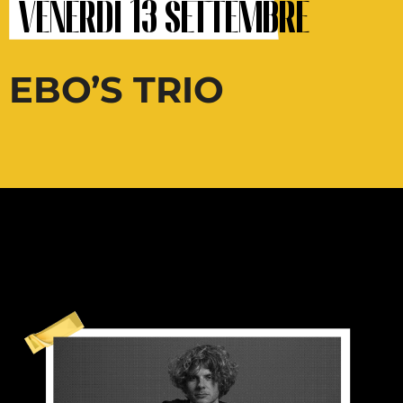
venerdì 13 settembre
EBO’S TRIO