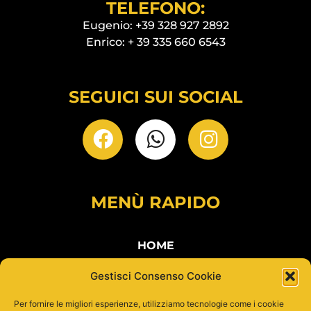
TELEFONO:
Eugenio: +39 328 927 2892
Enrico: + 39 335 660 6543
SEGUICI SUI SOCIAL
MENÙ RAPIDO
HOME
LOCALI E BIRRIFICI
Gestisci Consenso Cookie
BAND
Per fornire le migliori esperienze, utilizziamo tecnologie come i cookie